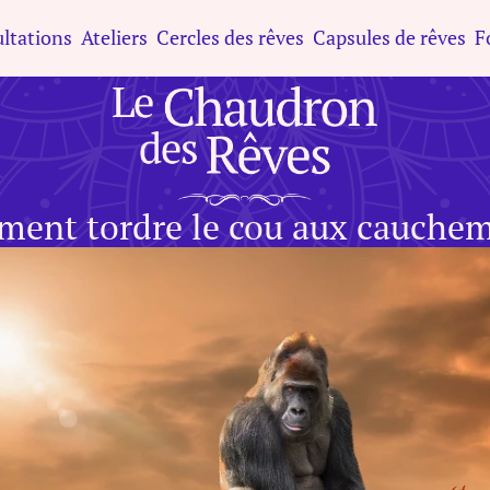
ltations
Ateliers
Cercles des rêves
Capsules de rêves
F
ent tordre le cou aux cauchem