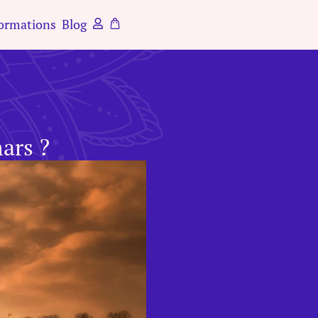
ormations
Blog
ars ?