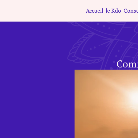
Accueil
le Kdo
Consu
Comm